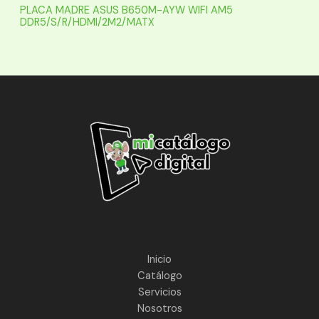
PLACA MADRE ASUS B650M-AYW WIFI AM5
DDR5/S/R/HDMI/2M2/MATX
Inicio
Catálogo
Servicios
Nosotros