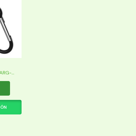
RG-...
IÓN