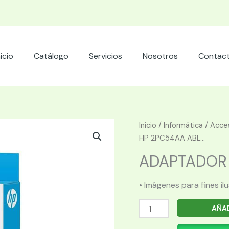
nicio
Catálogo
Servicios
Nosotros
Contac
Inicio
/
Informática
/
Acces
HP 2PC54AA ABL...
ADAPTADOR 
• Imágenes para fines il
ADAPTADOR
AÑAD
HP