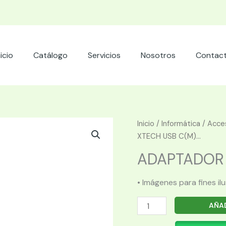
nicio
Catálogo
Servicios
Nosotros
Contac
Inicio
/
Informática
/
Acces
XTECH USB C(M)...
ADAPTADOR X
• Imágenes para fines il
ADAPTADOR
AÑAD
XTECH