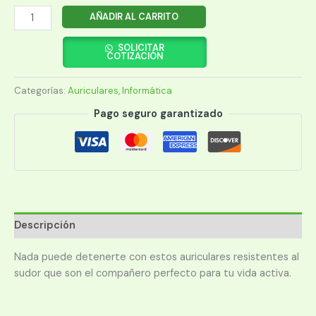
AURICULAR
AÑADIR AL CARRITO
ARGOMTECH
ARG-
SOLICITAR
COTIZACIÓN
HS-
2025BK
Categorías:
Auriculares
,
Informática
NEGRO
BT
Pago seguro garantizado
cantidad
Descripción
Nada puede detenerte con estos auriculares resistentes al
sudor que son el compañero perfecto para tu vida activa.