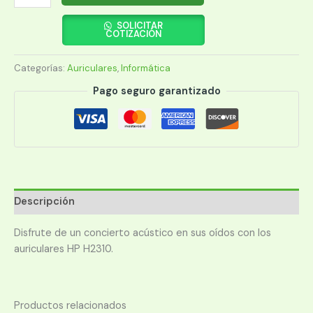
HP
H2310
SOLICITAR
COTIZACIÓN
J8H45AA
ABL
Categorías:
Auriculares
,
Informática
ROJO
cantidad
Pago seguro garantizado
Descripción
Disfrute de un concierto acústico en sus oídos con los
auriculares HP H2310.
Productos relacionados