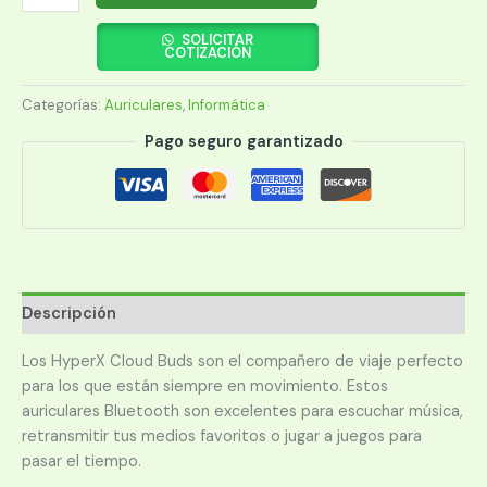
HYPERX
EARPHONE
SOLICITAR
COTIZACIÓN
HEBBXX-
MC-
Categorías:
Auriculares
,
Informática
RD/G
CLOUD
Pago seguro garantizado
BUDS
BT/MIC/ROJO
cantidad
Descripción
Los HyperX Cloud Buds son el compañero de viaje perfecto
para los que están siempre en movimiento. Estos
auriculares Bluetooth son excelentes para escuchar música,
retransmitir tus medios favoritos o jugar a juegos para
pasar el tiempo.