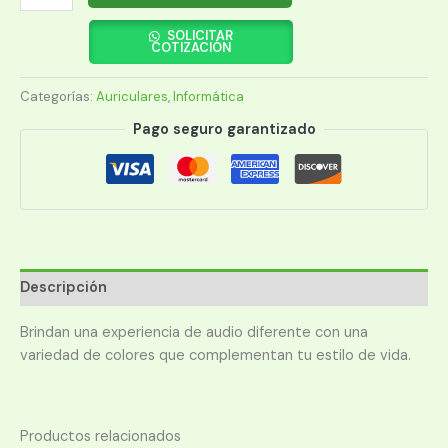
KLIP
XTREME
SOLICITAR
COTIZACIÓN
EARPHONE
KTE-
Categorías:
Auriculares
,
Informática
006BL
TOUCHBUDS
Pago seguro garantizado
BT/MIC/TWS/TOUCH/IPX3/AZUL
cantidad
Descripción
Brindan una experiencia de audio diferente con una
variedad de colores que complementan tu estilo de vida.
Productos relacionados