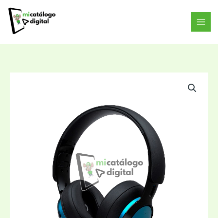
Ir
al
contenido