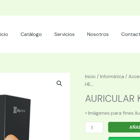
nicio
Catálogo
Servicios
Nosotros
Contac
Inicio
/
Informática
/
Acces
HE...
AURICULAR K
• Imágenes para fines il
AURICULAR
AÑAD
KLIP