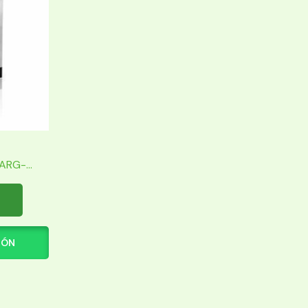
RG-...
IÓN