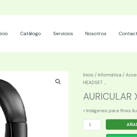
nicio
Catálogo
Servicios
Nosotros
Contac
Inicio
/
Informática
/
Acces
HEADSET ...
AURICULAR X
• Imágenes para fines il
AURICULAR
AÑAD
XTECH