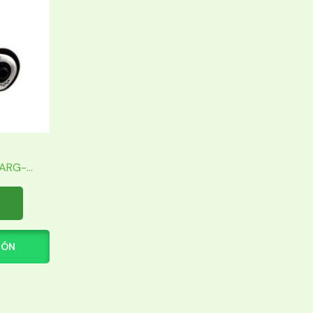
RG-...
IÓN