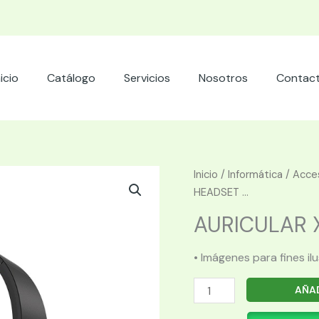
nicio
Catálogo
Servicios
Nosotros
Contac
Inicio
/
Informática
/
Acces
HEADSET ...
AURICULAR X
• Imágenes para fines il
AURICULAR
AÑAD
XTECH