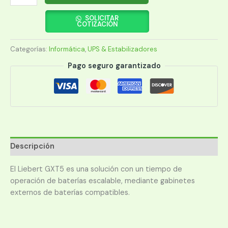
VERTIV
GXT5-
SOLICITAR
COTIZACIÓN
1
KVA
Categorías:
Informática
,
UPS & Estabilizadores
EBC36VRT2U
cantidad
Pago seguro garantizado
Descripción
El Liebert GXT5 es una solución con un tiempo de
operación de baterías escalable, mediante gabinetes
externos de baterías compatibles.