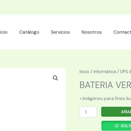
nicio
Catálogo
Servicios
Nosotros
Contac
Inicio
/
Informática
/
UPS &
BATERIA VERT
• Imágenes para fines il
BATERIA
AÑAD
VERTIV
GXT5-
SOLI