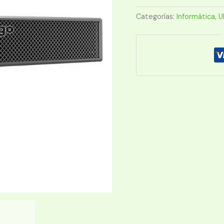
2
KVA
Categorías:
Informática
,
U
EBC48VRT2U
cantidad