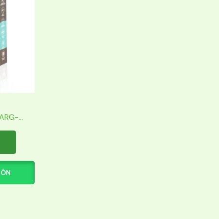
RG-...
IÓN