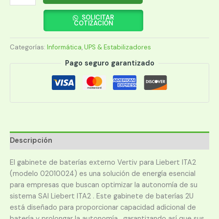
VERTIV
ITA
SOLICITAR
COTIZACIÓN
2
02010024
Categorías:
Informática
,
UPS & Estabilizadores
cantidad
Pago seguro garantizado
Descripción
El gabinete de baterías externo Vertiv para Liebert ITA2
(modelo 02010024) es una solución de energía esencial
para empresas que buscan optimizar la autonomía de su
sistema SAI Liebert ITA2 . Este gabinete de baterías 2U
está diseñado para proporcionar capacidad adicional de
batería y prolongar la autonomía , garantizando así que sus