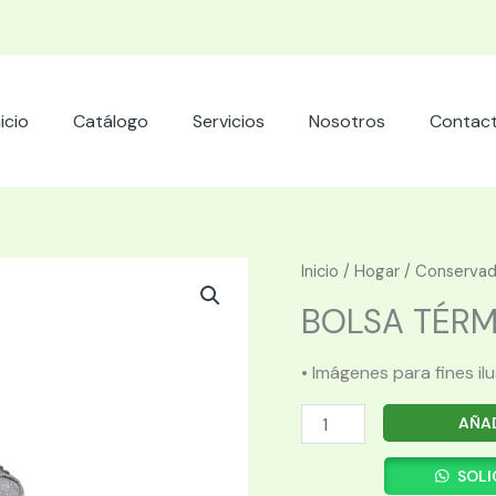
nicio
Catálogo
Servicios
Nosotros
Contac
Inicio
/
Hogar
/
Conservad
BOLSA TÉRMIC
• Imágenes para fines il
BOLSA
AÑAD
TÉRMICA
IGLOO
SOLI