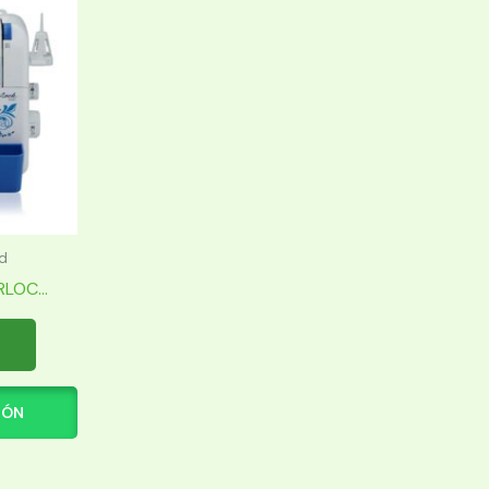
d
LOC...
IÓN