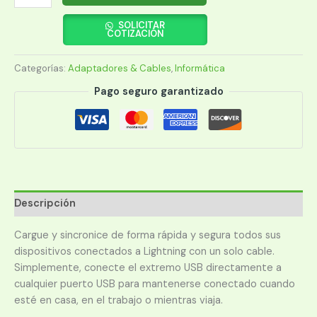
BELKIN
LIGHTNING
SOLICITAR
COTIZACIÓN
IOS
USB-
Categorías:
Adaptadores & Cables
,
Informática
A
F8J023BT04-
Pago seguro garantizado
WHT
cantidad
Descripción
Cargue y sincronice de forma rápida y segura todos sus
dispositivos conectados a Lightning con un solo cable.
Simplemente, conecte el extremo USB directamente a
cualquier puerto USB para mantenerse conectado cuando
esté en casa, en el trabajo o mientras viaja.