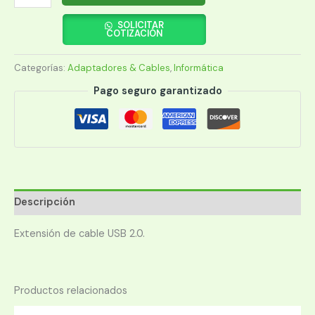
EXTENSOR
USB
SOLICITAR
COTIZACIÓN
2.0
10MTS
Categorías:
Adaptadores & Cables
,
Informática
cantidad
Pago seguro garantizado
Descripción
Extensión de cable USB 2.0.
Productos relacionados