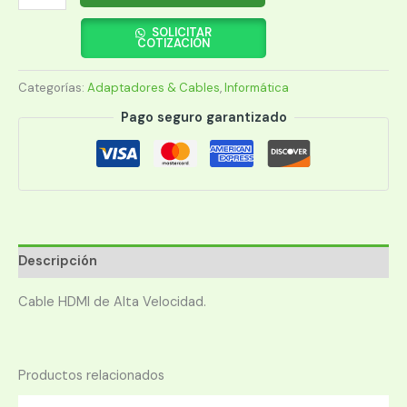
HDMI-
HDMI
SOLICITAR
COTIZACIÓN
M/M
22.5M
Categorías:
Adaptadores & Cables
,
Informática
MANHATTAN
308458
Pago seguro garantizado
4K/30HZ/3D
NEGRO
cantidad
Descripción
Cable HDMI de Alta Velocidad.
Productos relacionados