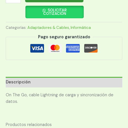
LIGHTING
XTECH
SOLICITAR
COTIZACIÓN
PACK10
XTG-
Categorías:
Adaptadores & Cables
,
Informática
236
ON-
Pago seguro garantizado
THE-
GO
1M/BLA/NEG/VER/AZU/NAR
cantidad
Descripción
On The Go, cable Lightning de carga y sincronización de
datos.
Productos relacionados