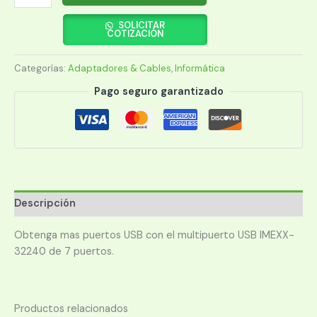
MULTIPUERTO
IMEXX
SOLICITAR
COTIZACIÓN
32240
USB
Categorías:
Adaptadores & Cables
,
Informática
7
PUERTOS
Pago seguro garantizado
cantidad
Descripción
Obtenga mas puertos USB con el multipuerto USB IMEXX-
32240 de 7 puertos.
Productos relacionados