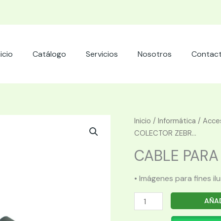
nicio
Catálogo
Servicios
Nosotros
Contac
Inicio
/
Informática
/
Acces
COLECTOR ZEBR...
CABLE PARA 
• Imágenes para fines il
CABLE
AÑAD
PARA