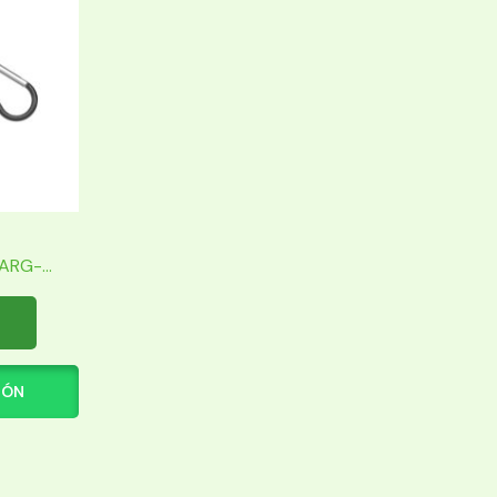
RG-...
IÓN