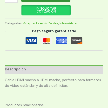
XTECH
HDMI(M)-
SOLICITAR
COTIZACIÓN
HDMI(M)
1.8M
Categorías:
Adaptadores & Cables
,
Informática
XTC-
311
Pago seguro garantizado
4K
NEGRO
cantidad
Descripción
Cable HDMI macho a HDMI macho, perfecto para formatos
de video estándar y de alta definición.
Productos relacionados