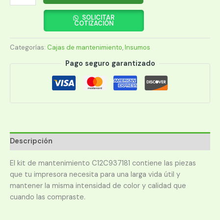
DE
MANTIMIENTO
SOLICITAR
COTIZACIÓN
EPSON
C12C937181
Categorías:
Cajas de mantenimiento
,
Insumos
(AM-
C4000/5000/6000)
Pago seguro garantizado
cantidad
Descripción
El kit de mantenimiento C12C937181 contiene las piezas
que tu impresora necesita para una larga vida útil y
mantener la misma intensidad de color y calidad que
cuando las compraste.