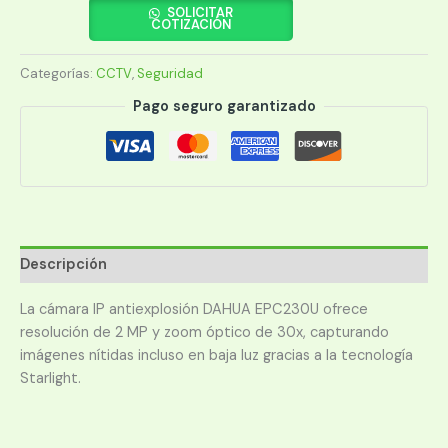
CON
SOLICITAR
COTIZACIÓN
CAPTURA
FACIAL
Categorías:
CCTV
,
Seguridad
EPC230U INOXIDABLE
2MP
Pago seguro garantizado
30x
cantidad
Descripción
La cámara IP antiexplosión DAHUA EPC230U ofrece
resolución de 2 MP y zoom óptico de 30x, capturando
imágenes nítidas incluso en baja luz gracias a la tecnología
Starlight.