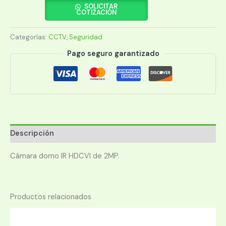
DH-
SOLICITAR
COTIZACIÓN
HAC-
HDBW1200RP-
Categorías:
CCTV
,
Seguridad
Z
DOMO
Pago seguro garantizado
1080P
IP67
cantidad
Descripción
Cámara domo IR HDCVI de 2MP.
Productos relacionados