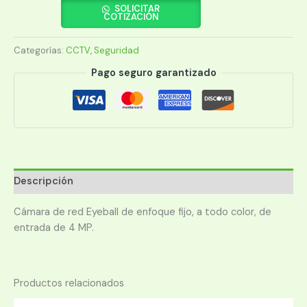
DH-
SOLICITAR
COTIZACIÓN
IPC-
HDW1439T1-
Categorías:
CCTV
,
Seguridad
A
F
Pago seguro garantizado
FCOLOR
4MP
2.8MM
IP67
cantidad
Descripción
Cámara de red Eyeball de enfoque fijo, a todo color, de
entrada de 4 MP.
Productos relacionados