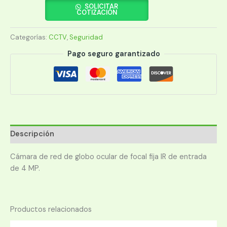
HDW1431SP-
SOLICITAR
COTIZACIÓN
S4
IP
Categorías:
CCTV
,
Seguridad
EYEB
4MP
Pago seguro garantizado
30M
2.8MM
POE+IP67
cantidad
Descripción
Cámara de red de globo ocular de focal fija IR de entrada
de 4 MP.
Productos relacionados