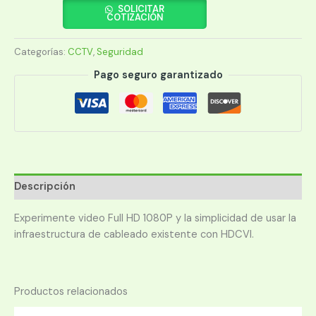
HFW1200SP
SOLICITAR
COTIZACIÓN
BULL
2MP
Categorías:
CCTV
,
Seguridad
2.8MM
30M
Pago seguro garantizado
IP67
cantidad
Descripción
Experimente video Full HD 1080P y la simplicidad de usar la
infraestructura de cableado existente con HDCVI.
Productos relacionados