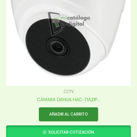
CCTV
CÁMARA DAHUA HAC-T1A21P...
AÑADIR AL CARRITO
SOLICITAR COTIZACIÓN