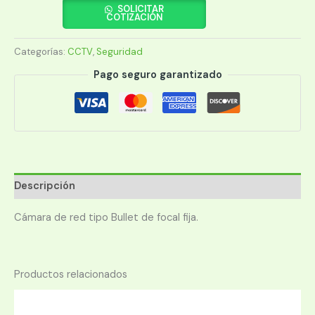
HFW1200TLP-
SOLICITAR
COTIZACIÓN
A
BULLET
Categorías:
CCTV
,
Seguridad
2MP
80M
Pago seguro garantizado
2.8MM
cantidad
Descripción
Cámara de red tipo Bullet de focal fija.
Productos relacionados