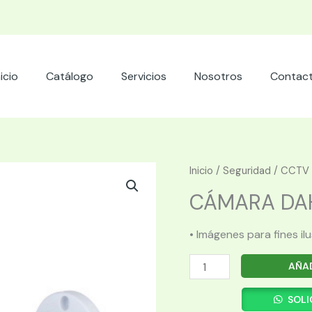
nicio
Catálogo
Servicios
Nosotros
Contac
Inicio
/
Seguridad
/
CCTV
CÁMARA DAH
• Imágenes para fines il
CÁMARA
AÑAD
DAHUA
HFW1239TLMP-
SOLI