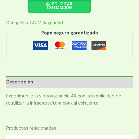
HFW1800RP
SOLICITAR
COTIZACIÓN
BULLET
4K
Categorías:
CCTV
,
Seguridad
20M
2.8MM
Pago seguro garantizado
IP67
cantidad
Descripción
Experimente la videovigilancia 4K con la simplicidad de
reutilizar la infraestructura coaxial existente.
Productos relacionados