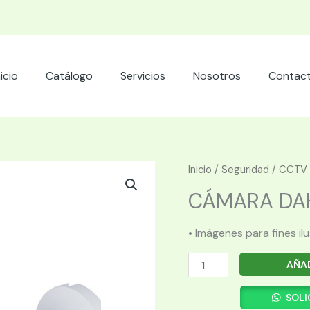
nicio
Catálogo
Servicios
Nosotros
Contac
Inicio
/
Seguridad
/
CCTV
CÁMARA DAHU
• Imágenes para fines il
CÁMARA
AÑAD
DAHUA
IP
SOLI