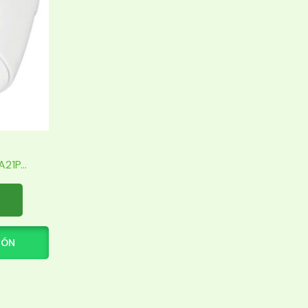
1P...
IÓN