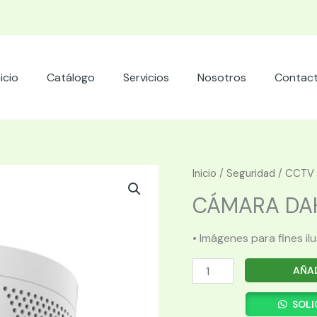
nicio
Catálogo
Servicios
Nosotros
Contac
Inicio
/
Seguridad
/
CCTV
CÁMARA DAH
• Imágenes para fines il
CÁMARA
AÑAD
DAHUA
ME1509TQP
SOLI