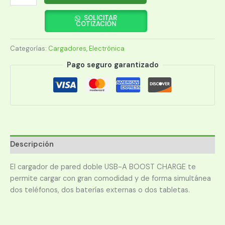
BELKIN
DUAL
SOLICITAR
COTIZACIÓN
USB-
A
Categorías:
Cargadores
,
Electrónica
24W
WCB002DQWH
Pago seguro garantizado
cantidad
Descripción
El cargador de pared doble USB-A BOOST CHARGE te
permite cargar con gran comodidad y de forma simultánea
dos teléfonos, dos baterías externas o dos tabletas.