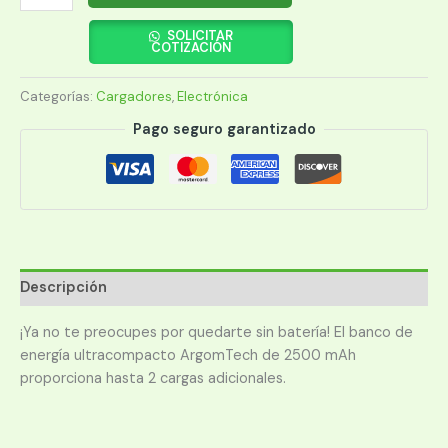
PORTÁTIL
ARGOMTECH
SOLICITAR
COTIZACIÓN
ARG-
PB-
Categorías:
Cargadores
,
Electrónica
1130BK
2500
Pago seguro garantizado
MAH
NEGRO
cantidad
Descripción
¡Ya no te preocupes por quedarte sin batería! El banco de
energía ultracompacto ArgomTech de 2500 mAh
proporciona hasta 2 cargas adicionales.