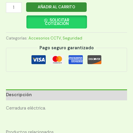
CERRADURA
AÑADIR AL CARRITO
MAGNETICA
DAHUA
SOLICITAR
COTIZACIÓN
ASF705
C/MARCO
Categorías:
Accesorios CCTV
,
Seguridad
cantidad
Pago seguro garantizado
Descripción
Cerradura eléctrica.
Productos relacionados