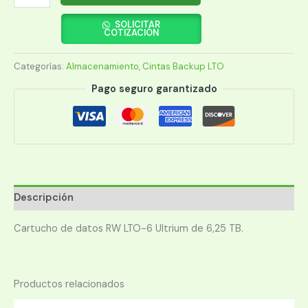
BACKUP
HPE
SOLICITAR
COTIZACIÓN
LTO-
6
Categorías:
Almacenamiento
,
Cintas Backup LTO
ULTRIUM
6.25TB
Pago seguro garantizado
MP
RW
(C7976A)
cantidad
Descripción
Cartucho de datos RW LTO-6 Ultrium de 6,25 TB.
Productos relacionados