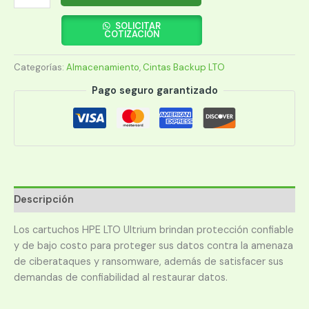
BACKUP
HPE
SOLICITAR
COTIZACIÓN
LTO-
7
Categorías:
Almacenamiento
,
Cintas Backup LTO
ULTRIUM
15TB
Pago seguro garantizado
RW
(C7977A)
cantidad
Descripción
Los cartuchos HPE LTO Ultrium brindan protección confiable
y de bajo costo para proteger sus datos contra la amenaza
de ciberataques y ransomware, además de satisfacer sus
demandas de confiabilidad al restaurar datos.