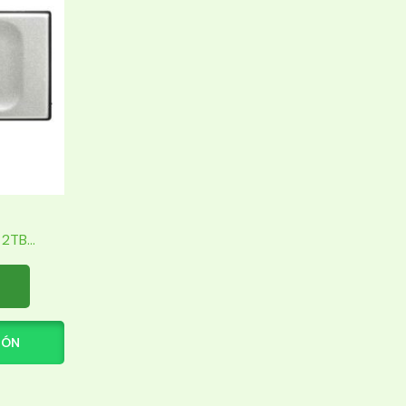
TB...
IÓN