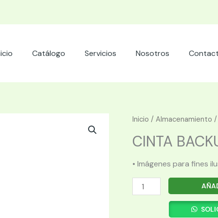
nicio
Catálogo
Servicios
Nosotros
Contac
Inicio
/
Almacenamiento
CINTA BACKU
• Imágenes para fines il
CINTA
AÑAD
BACKUP
HPE
SOLI