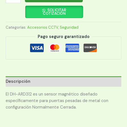
DE
PUERTA
SOLICITAR
COTIZACIÓN
DAHUA
ARD312
Categorías:
Accesorios CCTV
,
Seguridad
METALICO
cantidad
Pago seguro garantizado
Descripción
El DH-ARD312 es un sensor magnético diseñado
específicamente para puertas pesadas de metal con
configuración Normalmente Cerrada.