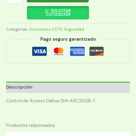
DE
ACCESO
SOLICITAR
COTIZACIÓN
DAHUA
ASC2102B
Categorías:
Accesorios CCTV
,
Seguridad
PLACA
2
Pago seguro garantizado
PTAS
2
VIAS
cantidad
Descripción
Control de Acceso Dahua DHI-ASC2102B-T.
Productos relacionados