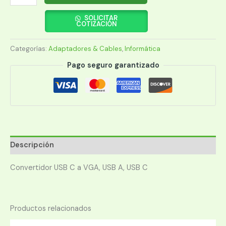
USB-
C
SOLICITAR
COTIZACIÓN
3.1-
VGA/USB-
Categorías:
Adaptadores & Cables
,
Informática
A/USB-
C
Pago seguro garantizado
MANHATTAN
152044
HD/FHD/60HZ
BLISTER
NEG
cantidad
Descripción
Convertidor ​​USB C a VGA, USB A, USB C
Productos relacionados