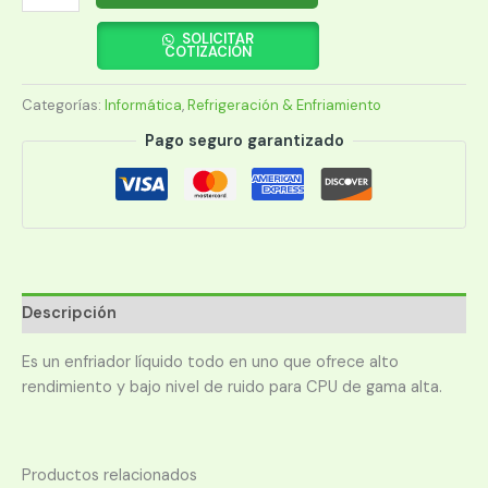
PARA
CPU
SOLICITAR
COTIZACIÓN
AORUS
WATERFORCE
Categorías:
Informática
,
Refrigeración & Enfriamiento
X
240
Pago seguro garantizado
RGB
LCD
cantidad
Descripción
Es un enfriador líquido todo en uno que ofrece alto
rendimiento y bajo nivel de ruido para CPU de gama alta.
Productos relacionados