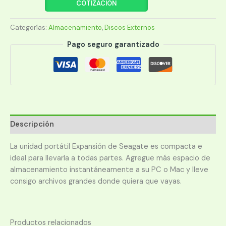
COTIZACIÓN
SEAGATE
24
Categorías:
Almacenamiento
,
Discos Externos
TB
USB
Pago seguro garantizado
3.0
NEGRO
cantidad
Descripción
La unidad portátil Expansión de Seagate es compacta e
ideal para llevarla a todas partes. Agregue más espacio de
almacenamiento instantáneamente a su PC o Mac y lleve
consigo archivos grandes donde quiera que vayas.
Productos relacionados