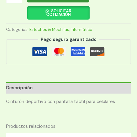
CON
CINTURON
SOLICITAR
COTIZACIÓN
ARGOMTECH
ARG-
Categorías:
Estuches & Mochilas
,
Informática
AC-
0431BL
Pago seguro garantizado
AZUL
cantidad
Descripción
Cinturón deportivo con pantalla táctil para celulares
Productos relacionados