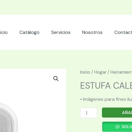
nicio
Catálogo
Servicios
Nosotros
Contac
Inicio
/
Hogar
/
Herramient
ESTUFA CALE
• Imágenes para fines il
ESTUFA
AÑAD
CALENTADOR
PORTATIL
SOLI