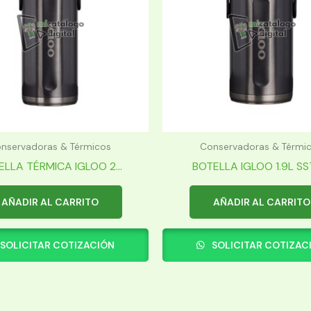
nservadoras & Térmicos
Conservadoras & Térmi
LLA TÉRMICA IGLOO 2...
BOTELLA IGLOO 1.9L SSTL
AÑADIR AL CARRITO
AÑADIR AL CARRITO
SOLICITAR COTIZACIÓN
SOLICITAR COTIZAC