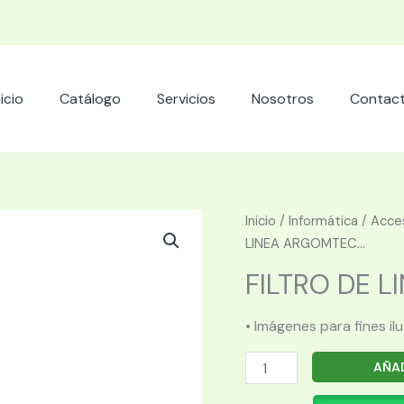
nicio
Catálogo
Servicios
Nosotros
Contac
Inicio
/
Informática
/
Acces
LINEA ARGOMTEC...
FILTRO DE L
• Imágenes para fines il
FILTRO
AÑAD
DE