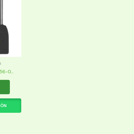
s
6-0...
IÓN