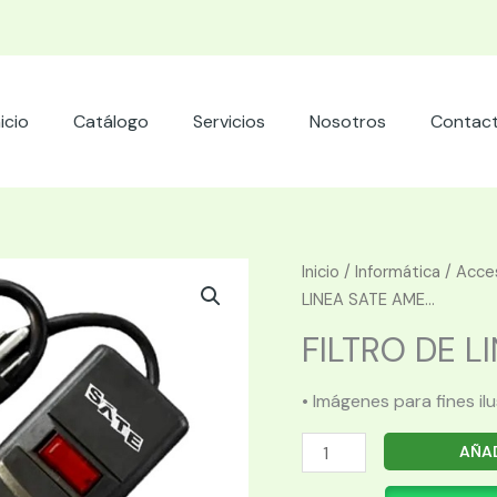
nicio
Catálogo
Servicios
Nosotros
Contac
Inicio
/
Informática
/
Acces
LINEA SATE AME...
FILTRO DE LI
• Imágenes para fines il
FILTRO
AÑAD
DE