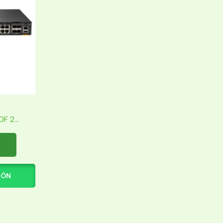
 2...
IÓN