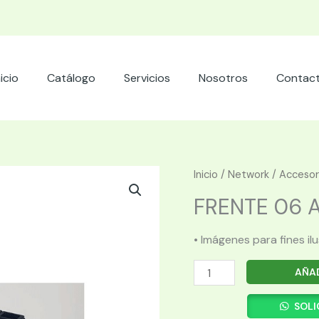
nicio
Catálogo
Servicios
Nosotros
Contac
Inicio
/
Network
/
Accesor
FRENTE 06 A
• Imágenes para fines il
FRENTE
AÑAD
06
ADAPTADOR
SOLI