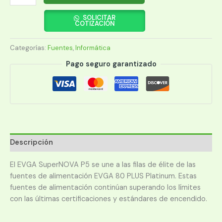
1000W
EVGA
SOLICITAR
COTIZACIÓN
SUPERNOVA
P5
Categorías:
Fuentes
,
Informática
80PLUS
PLATI
Pago seguro garantizado
FULL
MODUL
220-
P5-
1000-
X1
cantidad
Descripción
El EVGA SuperNOVA P5 se une a las filas de élite de las
fuentes de alimentación EVGA 80 PLUS Platinum. Estas
fuentes de alimentación continúan superando los límites
con las últimas certificaciones y estándares de encendido.